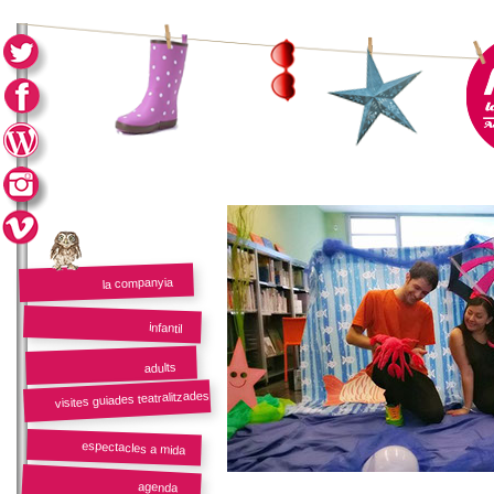
la companyia
infantil
adults
visites guiades teatralitzades
espectacles a mida
agenda